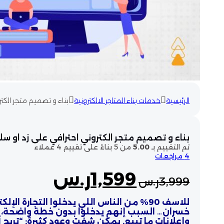
الرئيسية
خدمات بناء المتاجر الالكترونية
بناء و تصميم متجر الكتر
بناء و تصميم متجر الكتروني احترافي على زد او سل
تم التقييم بـ
5.00
من 5 بناءً على تقييم
4
عملاء
4
مراجعات
السعر
السعر
1,599
ر.س
3,999
ر.س
الأصلي
الحالي
هو:
هو:
للاسف 90% من الناس اللي يدخلوا التجارة 
خسران… السبب إنهم يدخلوا بدون خطة واضحة، بد
3,999ر.س.
1,599ر.س.
وإعلانات ما تبيع. يمكن شفت وعود كثيرة: “تربح أل