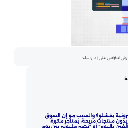
وني احترافي على زد او سلة
ة
الإلكترونية يفشلوا! والسبب مو إن السوق
ون منتجات مربحة، بمتاجر مكررة،
فين باليوم” أو “تصير مليونير بين يوم