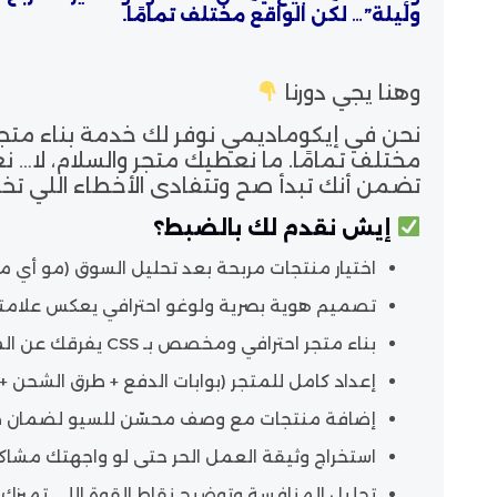
وليلة”… لكن الواقع مختلف تمامًا.
وهنا يجي دورنا
نحن في
إيكوماديمي
نوفر لك خدمة
بناء متج
مختلف تمامًا. ما نعطيك متجر والسلام، لا…
تضمن أنك تبدأ صح وتتفادى الأخطاء اللي تخلّ
إيش نقدم لك بالضبط؟
اختيار منتجات مربحة
بعد تحليل السوق (مو أي منت
تصميم هوية بصرية ولوغو احترافي
يعكس علامتك 
بناء متجر احترافي ومخصص بـ CSS
يفرقك عن المت
إعداد كامل للمتجر
(بوابات الدفع + طرق الشحن +
إضافة منتجات مع وصف محسّن للسيو
لضمان ظ
استخراج وثيقة العمل الحر
حتى لو واجهتك مشاكل
تحليل المنافسة
وتوضيح نقاط القوة اللي تميزك 