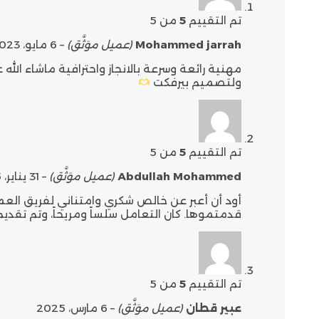
تم التقييم
5
من 5
Mohammed jarrah
(عميل موَثَّق)
–
6 مايو، 2023
مهنية رائعة وسرعة بالانجاز واحترافية ماشاء الله 
ولتصميم بيرفكت
تم التقييم
5
من 5
Abdullah Mohammed
(عميل موَثَّق)
–
31 يناير، 2025
أود أن أعبر عن خالص شكري وامتناني لفريق العم
قدمتموها. كان التعامل سلساً ومريحاً، وتم تقديم
تم التقييم
5
من 5
عبير قطان
(عميل موَثَّق)
–
6 مارس، 2025