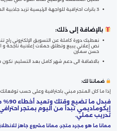
3 بانرات احترافية للواجهة الرئيسية
تزيد جاذبية الم
بالإضافة إلى ذلك:
نعطيك دورة كاملة عن التسويق الإلكتروني راح تت
نص إعلاني يبيع وتطلق حملات إعلانية ناجحة و الد
حسن سمارن
بالاضافة الى دعم شهر كامل بعد التسليم
: نكون 
ضماننا لك:
إذا ما كان المتجر مبني باحترافية وعلى حسب توقعاتك
فبدل ما
إيكوماديمي تبدأ من اليوم بمتجر احتراف
تدريب عملي.
معانا ما هو مجرد متجر، معانا
مشروع جاهز للانطلاق