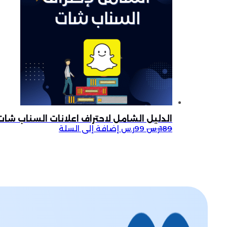
الدليل الشامل لاحتراف اعلانات السناب شات
189
ر.س
99
ر.س
إضافة إلى السلة