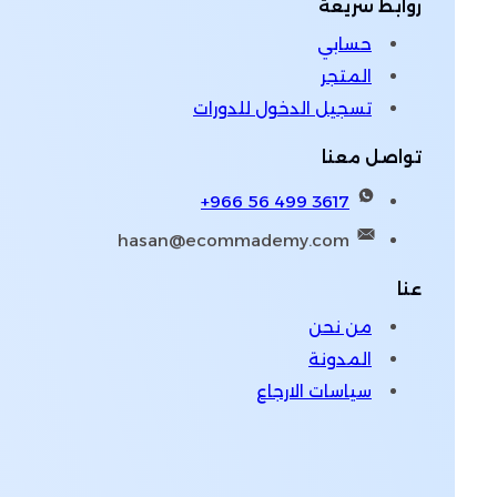
روابط سريعة
حسابي
المتجر
تسجيل الدخول للدورات
تواصل معنا
‪+966 56 499 3617‬
hasan@ecommademy.com
عنا
من نحن
المدونة
سياسات الارجاع