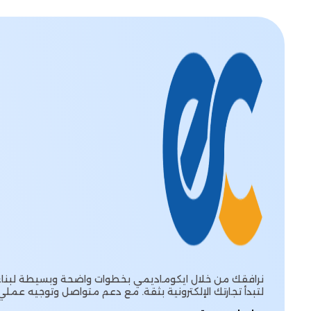
نرافقك من خلال ايكوماديمي بخطوات واضحة وبسيطة لبناء 
لتبدأ تجارتك الإلكترونية بثقة. مع دعم متواصل وتوجيه عملي