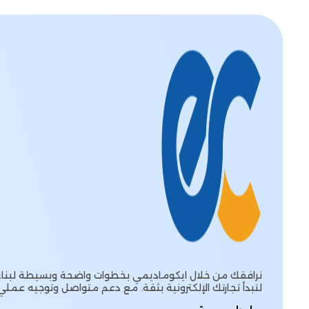
نرافقك من خلال ايكوماديمي بخطوات واضحة وبسيطة لبناء 
لتبدأ تجارتك الإلكترونية بثقة. مع دعم متواصل وتوجيه عملي