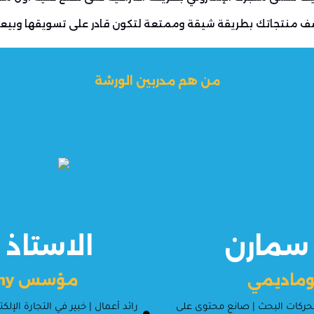
ف منتجاتك بطريقة شيقة وممتعة لتكون قادر على تسويقها وبيعه
من هم مدربين الورشة
 سمارن
الاستاذ
ماديمي
مؤسس ASJ academy للتدريب
ين محركات البحث | صانع محتوى على
رائد أعمال | خبير في التجارة ال