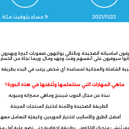
2021/11/22
9 مساء بتوقيت مكة
فون اساسياته الصحيحة، وبالتالي يواجهون صعوبات كبيرة
ويهدرون ا
انوا سيوفرون على أنفسهم وقت، وجهد ومال، وربما نجاة من الخسار
تدريبية الشاملة والمجانية لمساعدة أي شخص يرغب في البدء بطريقة
ماهي المهارات التي ستتعلمها وتُتقنها في هذه الدورة؟
نبذة عن مجال الدروب شيبنج وماهي مميزاته وعيوبه.
الطريقة الصحيحة والآمنة لاختيار المنتجات المربحة.
أفضل الطرق والأساليب لاختيار الموردين، وكيفيّة التعامل معهم
ف تُنشئ متجرك الإلكتروني بطريقة احترافية حتى تضع علية أول من